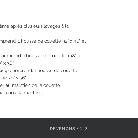
ême après plusieurs lavages à la
prend: 1 housse de couette 92" x 90" et
"
 comprend: 1 housse de couette 108" x
" x 36"
X King) comprend: 1 housse de couette
ller 20" x 36"
ider au maintien de la couette
 main ou à la machine)
DEVENONS AMIS