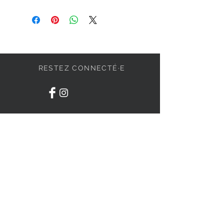
RESTEZ CONNECTÉ·E
DEVENONS AMIS
S'abonner
BESOIN D'AIDE ?
84 Irwin #9, Granby