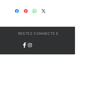
RESTEZ CONNECTÉ·E
DEVENONS AMIS
S'abonner
BESOIN D'AIDE ?
84 Irwin #9, Granby