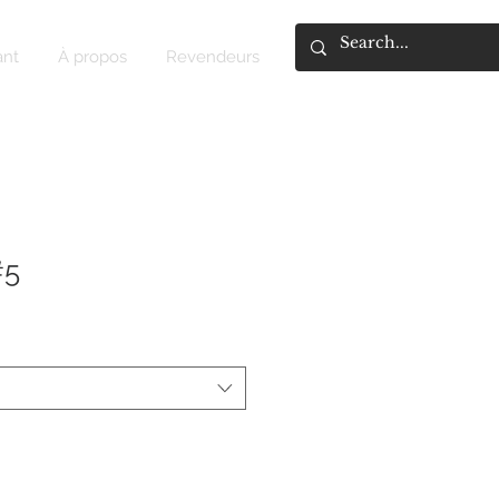
ant
À propos
Revendeurs
#5