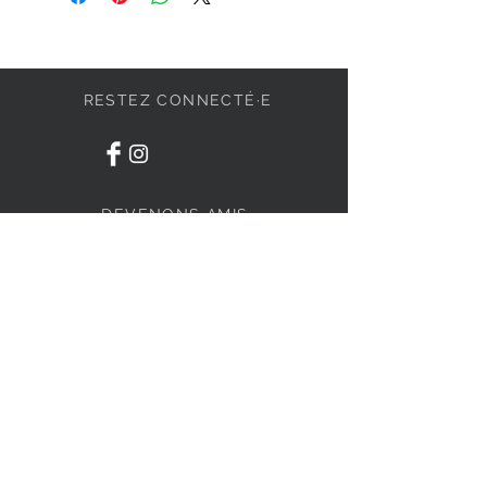
RESTEZ CONNECTÉ·E
DEVENONS AMIS
S'abonner
BESOIN D'AIDE ?
84 Irwin #9, Granby
J2J 0P1
1-438-795-3234