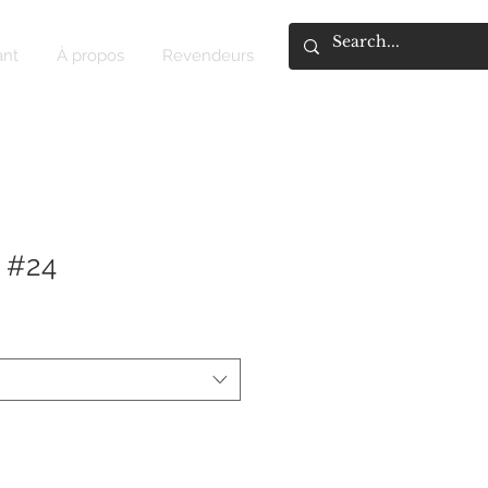
ant
À propos
Revendeurs
 #24