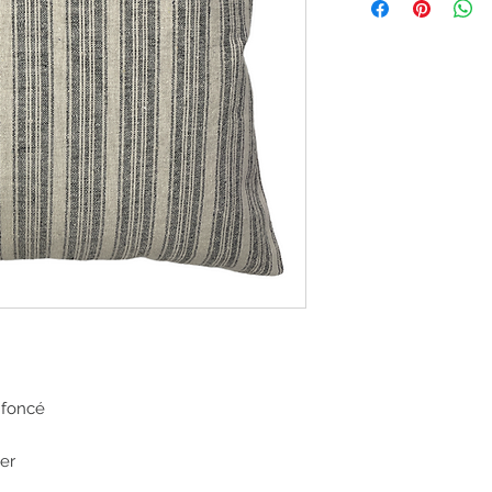
s foncé
er