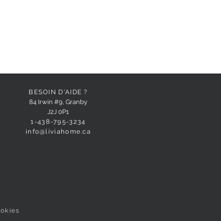
BESOIN D'AIDE ?
84 Irwin #9, Granby
J2J 0P1
1-438-795-3234
info@liviahome.ca
ookies