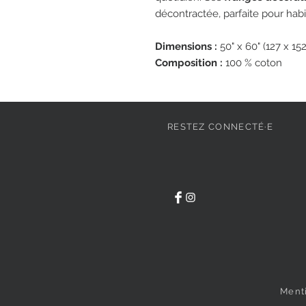
décontractée, parfaite pour habill
Dimensions :
50" x 60" (127 x 15
Composition :
100 % coton
RESTEZ CONNECTÉ·E
Ment