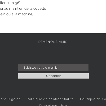
ller 20" x 36"
ider au maintien de la couette
 main ou à la machine)
DEVENONS AMIS
S'abonner
ions légales
Politique de confidentialité
Politique de c
© 2035 par Livia