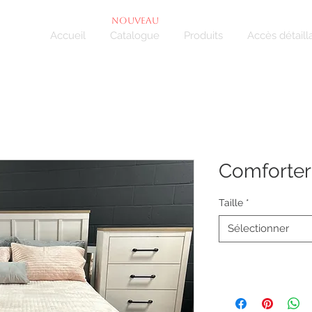
NOUVEAU
Accueil
Catalogue
Produits
Accès détaill
Comforter
Taille
*
Sélectionner