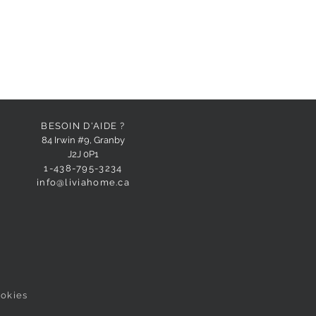
BESOIN D'AIDE ?
84 Irwin #9, Granby
J2J 0P1
1-438-795-3234
info@liviahome.ca
ookies