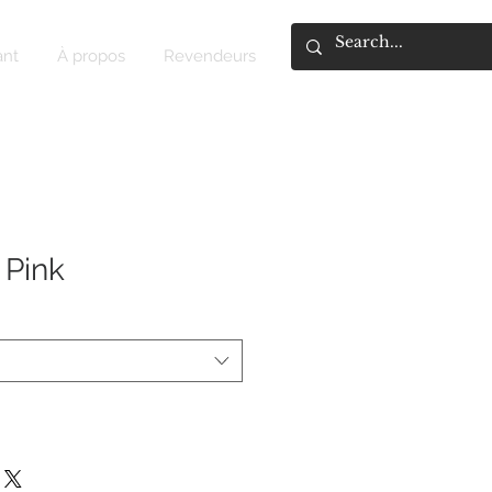
ant
À propos
Revendeurs
 Pink