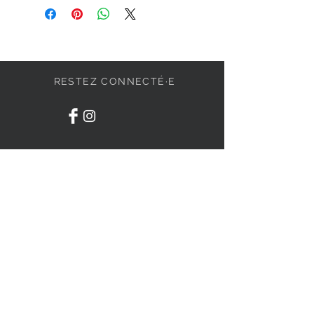
RESTEZ CONNECTÉ·E
DEVENONS AMIS
S'abonner
BESOIN D'AIDE ?
84 Irwin #9, Granby
J2J 0P1