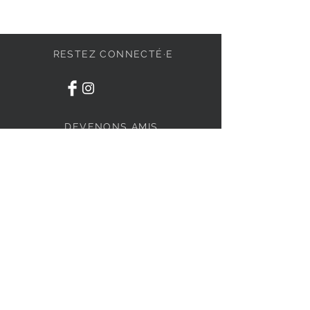
RESTEZ CONNECTÉ·E
DEVENONS AMIS
S'abonner
BESOIN D'AIDE ?
84 Irwin #9, Granby
J2J 0P1
1-438-795-3234
info@liviahome.ca