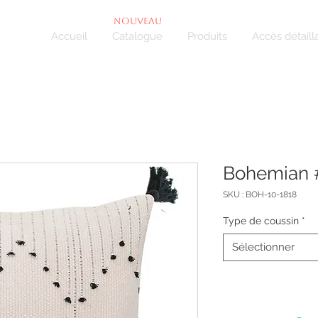
NOUVEAU
Accueil
Catalogue
Produits
Accès détaill
Bohemian 
SKU : BOH-10-1818
Type de coussin
*
Sélectionner