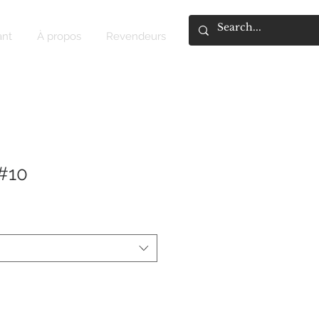
ant
À propos
Revendeurs
#10