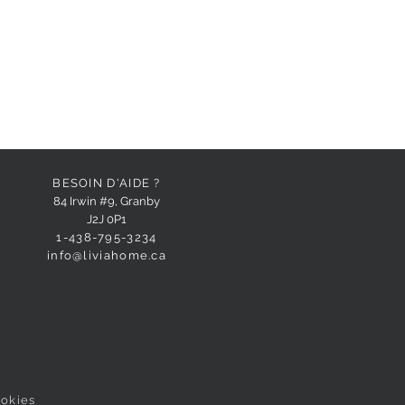
BESOIN D'AIDE ?
84 Irwin #9, Granby
J2J 0P1
1-438-795-3234
info@liviahome.ca
ookies