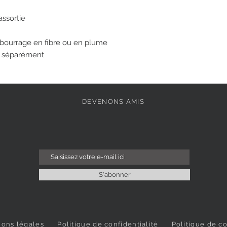
assortie
bourrage en fibre ou en plume
e séparément
DEVENONS AMIS
S'abonner
ions légales
Politique de confidentialité
Politique de c