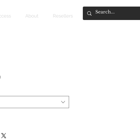
access
About
Resellers
9