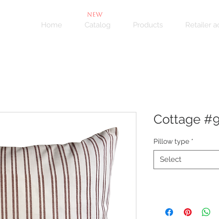
NEW
Home
Catalog
Products
Retailer 
Cottage #
Pillow type
*
Select