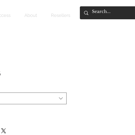
access
About
Resellers
6