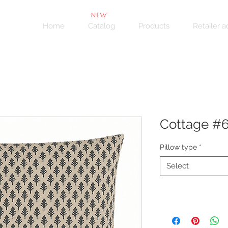
NEW
Home
Catalog
Products
Retailer 
Cottage #
Pillow type
*
Select